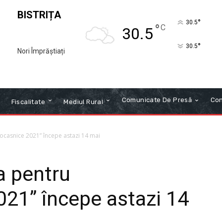
BISTRIȚA
°
30.5
°
C
30.5
°
30.5
Nori Împrăștiați
Comunicate De Presă
Con
Fiscalitate
Mediul Rural
rocasnice 2021” începe astazi 14 mai
a pentru
021” începe astazi 14