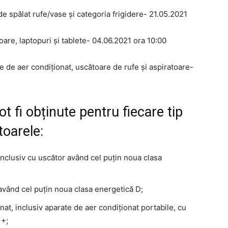
e spălat rufe/vase și categoria frigidere- 21.05.2021
oare, laptopuri și tablete- 04.06.2021 ora 10:00
e de aer condiționat, uscătoare de rufe și aspiratoare-
t fi obținute pentru fiecare tip
oarele:
inclusiv cu uscător având cel puțin noua clasa
având cel puțin noua clasa energetică D;
nat, inclusiv aparate de aer condiționat portabile, cu
++;