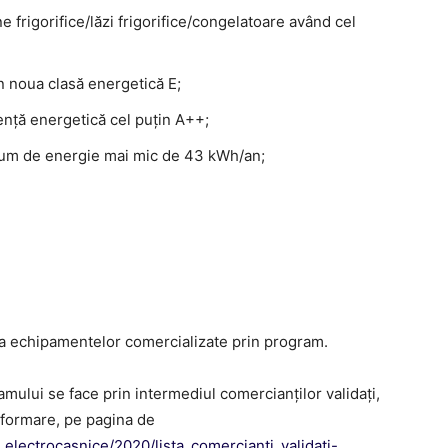
 frigorifice/lăzi frigorifice/congelatoare având cel
n noua clasă energetică E;
ență energetică cel puțin A++;
sum de energie mai mic de 43 kWh/an;
a echipamentelor comercializate prin program.
ramului se face prin intermediul comercianţilor validaţi,
informare, pe pagina de
_electrocasnice/2020/lista_comercianti_validati-