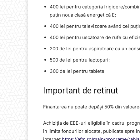
400 lei pentru categoria frigidere/combine
puțin noua clasă energetică E;
400 lei pentru televizoare având cel puți
400 lei pentru uscătoare de rufe cu efici
200 de lei pentru aspiratoare cu un con
500 de lei pentru laptopuri;
300 de lei pentru tablete.
Important de retinut
Finanţarea nu poate depăşi 50% din valoare
Achiziţia de EEE-uri eligibile în cadrul prog
în limita fondurilor alocate, publicate spre 
internet
https://afm.ro/main/programe/rabla