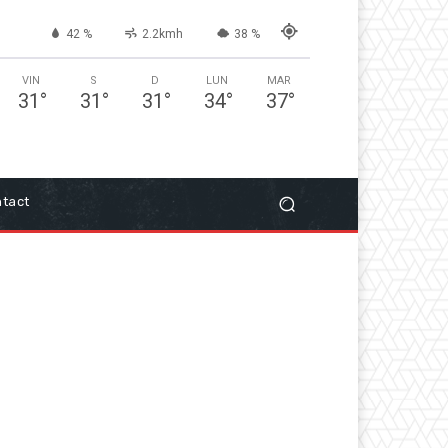
42 %
2.2kmh
38 %
VIN
S
D
LUN
MAR
31
°
31
°
31
°
34
°
37
°
tact