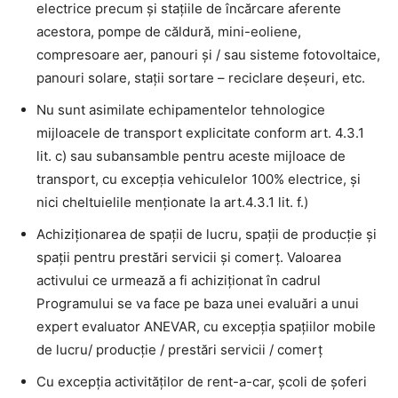
electrice precum și stațiile de încărcare aferente
acestora, pompe de căldură, mini-eoliene,
compresoare aer, panouri și / sau sisteme fotovoltaice,
panouri solare, stații sortare – reciclare deșeuri, etc.
Nu sunt asimilate echipamentelor tehnologice
mijloacele de transport explicitate conform art. 4.3.1
lit. c) sau subansamble pentru aceste mijloace de
transport, cu excepția vehiculelor 100% electrice, și
nici cheltuielile menționate la art.4.3.1 lit. f.)
Achiziționarea de spații de lucru, spații de producție și
spații pentru prestări servicii și comerț. Valoarea
activului ce urmează a fi achiziționat în cadrul
Programului se va face pe baza unei evaluări a unui
expert evaluator ANEVAR, cu excepția spațiilor mobile
de lucru/ producție / prestări servicii / comerț
Cu excepția activităților de rent-a-car, școli de șoferi