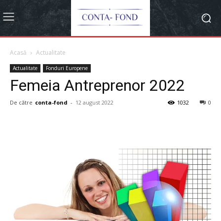
Acasă
Actualitate
Actualitate
Fonduri Europene
Femeia Antreprenor 2022
De către
conta-fond
-
12 august 2022
1032
0