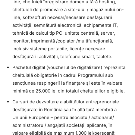
line, cheltuieli înregistrare domeniu fără hosting,
cheltuieli de promovare a site-ului / magazinului on-
line, soft/softuri necesar/necesare desfășurării
activității, semnătură electronică, echipamente IT,
tehnică de calcul tip PC, unitate centrală, server,
monitor, imprimantă /copiator /multifuncțională,
inclusiv sisteme portabile, licențe necesare
desfășurării activității, telefoane smart, tablete.
Pachetul digital (voucherul de digitalizare) reprezintă
cheltuială obligatorie în cadrul Programului sub
sancțiunea respingerii la finanțare și este în valoare
minimă de 25.000 lei din totalul cheltuielilor eligibile.
Cursuri de dezvoltare a abilităților antreprenoriale
desfășurate în România sau în altă țară membră a
Uniunii Europene – pentru asociatul/ acționarul/
administratorul/ angajații societății aplicante, în
valoare eligibilă de maximum 1.000 lei/persoană;