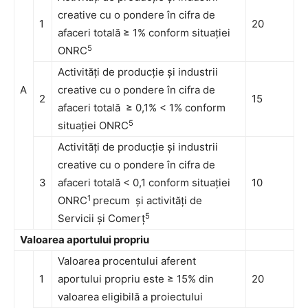
creative cu o pondere în cifra de
1
20
afaceri totală ≥ 1% conform situației
5
ONRC
Activități de producție și industrii
A
creative cu o pondere în cifra de
2
15
afaceri totală ≥ 0,1% < 1% conform
5
situației ONRC
Activități de producție și industrii
creative cu o pondere în cifra de
3
afaceri totală < 0,1 conform situației
10
1
ONRC
precum și activități de
5
Servicii și Comerț
Valoarea aportului propriu
Valoarea procentului aferent
1
aportului propriu este ≥ 15% din
20
valoarea eligibilă a proiectului