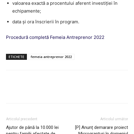
valoarea exactă a procentului aferent investiției în
echipamente;
data şi ora înscrierii în program.
Procedură completă Femeia Antreprenor 2022
ETICHETE
femeia antreprenor 2022
Articolul precedent
Articolul următor
Ajutor de până la 10.000 lei
[P] Anunț demarare proiect
pentru familii afectate de
„Microgranturi în domeniul