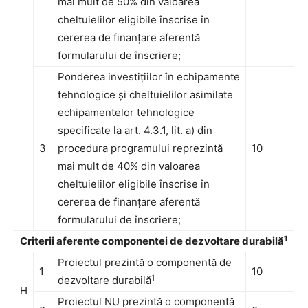
mai mult de 50% din valoarea
cheltuielilor eligibile înscrise în
cererea de finanțare aferentă
formularului de înscriere;
Ponderea investițiilor în echipamente
tehnologice și cheltuielilor asimilate
echipamentelor tehnologice
specificate la art. 4.3.1, lit. a) din
3
procedura programului reprezintă
10
mai mult de 40% din valoarea
cheltuielilor eligibile înscrise în
cererea de finanțare aferentă
formularului de înscriere;
1
Criterii aferente componentei de dezvoltare durabilă
Proiectul prezintă o componentă de
1
10
1
dezvoltare durabilă
H
Proiectul NU prezintă o componentă