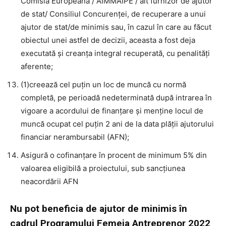
Comisia Europeană / AIMMAIPE / alt furnizor de ajutor
de stat/ Consiliul Concurenței, de recuperare a unui
ajutor de stat/de minimis sau, în cazul în care au făcut
obiectul unei astfel de decizii, aceasta a fost deja
executată și creanța integral recuperată, cu penalități
aferente;
(1)creează cel puțin un loc de muncă cu normă
completă, pe perioadă nedeterminată după intrarea în
vigoare a acordului de finanțare și menține locul de
muncă ocupat cel puțin 2 ani de la data plății ajutorului
financiar nerambursabil (AFN);
Asigură o cofinanțare în procent de minimum 5% din
valoarea eligibilă a proiectului, sub sancțiunea
neacordării AFN
Nu pot beneficia de ajutor de minimis în
cadrul Programului Femeia Antreprenor 2022