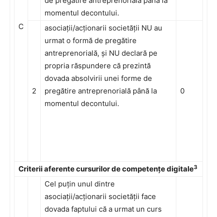
de pregătire antreprenorială până la
momentul decontului.
C
asociații/acționarii societății NU au
urmat o formă de pregătire
antreprenorială, și NU declară pe
propria răspundere că prezintă
dovada absolvirii unei forme de
2
pregătire antreprenorială până la
0
momentul decontului.
3
Criterii aferente cursurilor de competențe digitale
Cel puțin unul dintre
asociații/acționarii societății face
dovada faptului că a urmat un curs