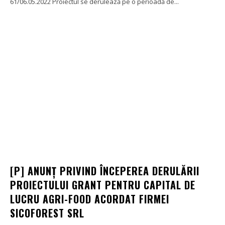
61/06.05.2022 Proiectul se derulează pe o perioadă de...
[P] ANUNȚ PRIVIND ÎNCEPEREA DERULĂRII
PROIECTULUI GRANT PENTRU CAPITAL DE
LUCRU AGRI-FOOD ACORDAT FIRMEI
SICOFOREST SRL