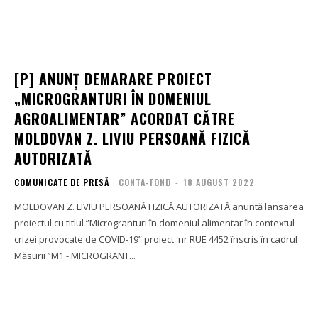
[P] ANUNȚ DEMARARE PROIECT
„MICROGRANTURI ÎN DOMENIUL
AGROALIMENTAR” ACORDAT CĂTRE
MOLDOVAN Z. LIVIU PERSOANĂ FIZICĂ
AUTORIZATĂ
COMUNICATE DE PRESĂ
CONTA-FOND
-
18 AUGUST 2022
MOLDOVAN Z. LIVIU PERSOANĂ FIZICĂ AUTORIZATĂ anuntă lansarea
proiectul cu titlul ”Microgranturi în domeniul alimentar în contextul
crizei provocate de COVID-19” proiect nr RUE 4452 înscris în cadrul
Măsurii ”M1 - MICROGRANT...