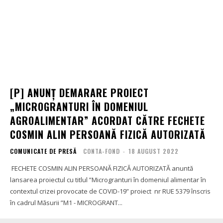
[P] ANUNȚ DEMARARE PROIECT
„MICROGRANTURI ÎN DOMENIUL
AGROALIMENTAR” ACORDAT CĂTRE FECHETE
COSMIN ALIN PERSOANĂ FIZICĂ AUTORIZATĂ
COMUNICATE DE PRESĂ
CONTA-FOND
-
18 AUGUST 2022
FECHETE COSMIN ALIN PERSOANĂ FIZICĂ AUTORIZATĂ anuntă
lansarea proiectul cu titlul ”Microgranturi în domeniul alimentar în
contextul crizei provocate de COVID-19” proiect nr RUE 5379 înscris
în cadrul Măsurii ”M1 - MICROGRANT...