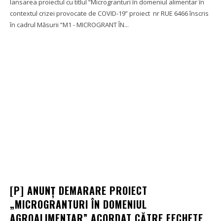
lansarea proiectul cu titlul ”Microgranturi în domeniul alimentar în
contextul crizei provocate de COVID-19” proiect nr RUE 6466 înscris
în cadrul Măsurii ”M1 - MICROGRANT ÎN...
[P] ANUNȚ DEMARARE PROIECT
„MICROGRANTURI ÎN DOMENIUL
AGROALIMENTAR” ACORDAT CĂTRE FECHETE