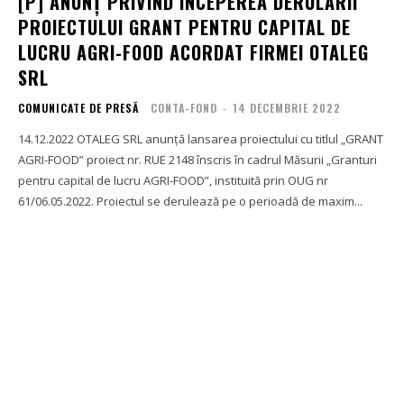
[P] ANUNȚ PRIVIND ÎNCEPEREA DERULĂRII
PROIECTULUI GRANT PENTRU CAPITAL DE
LUCRU AGRI-FOOD ACORDAT FIRMEI OTALEG
SRL
COMUNICATE DE PRESĂ
CONTA-FOND
-
14 DECEMBRIE 2022
14.12.2022 OTALEG SRL anunță lansarea proiectului cu titlul „GRANT
AGRI-FOOD” proiect nr. RUE 2148 înscris în cadrul Măsurii „Granturi
pentru capital de lucru AGRI-FOOD”, instituită prin OUG nr
61/06.05.2022. Proiectul se derulează pe o perioadă de maxim...