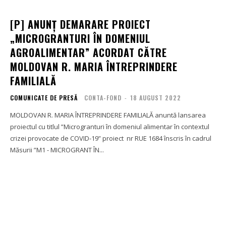
[P] ANUNȚ DEMARARE PROIECT
„MICROGRANTURI ÎN DOMENIUL
AGROALIMENTAR” ACORDAT CĂTRE
MOLDOVAN R. MARIA ÎNTREPRINDERE
FAMILIALĂ
COMUNICATE DE PRESĂ
CONTA-FOND
-
18 AUGUST 2022
MOLDOVAN R. MARIA ÎNTREPRINDERE FAMILIALĂ anuntă lansarea
proiectul cu titlul ”Microgranturi în domeniul alimentar în contextul
crizei provocate de COVID-19” proiect nr RUE 1684 înscris în cadrul
Măsurii ”M1 - MICROGRANT ÎN...