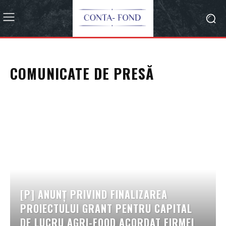
COMUNICATE DE PRESĂ
[P] ANUNȚ PRIVIND FINALIZAREA
PROIECTULUI GRANT PENTRU CAPITAL
DE LUCRU AGRI-FOOD ACORDAT FIRMEI