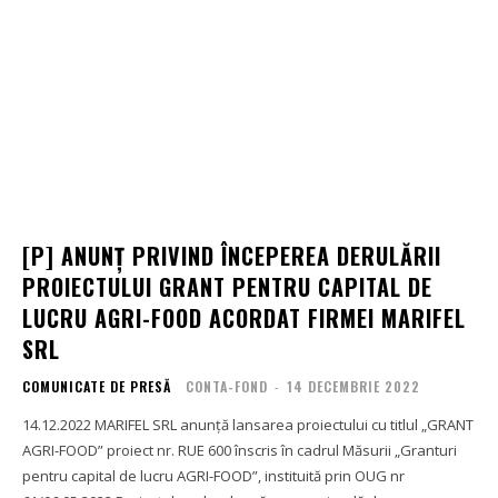
[P] ANUNȚ PRIVIND ÎNCEPEREA DERULĂRII
PROIECTULUI GRANT PENTRU CAPITAL DE
LUCRU AGRI-FOOD ACORDAT FIRMEI MARIFEL
SRL
COMUNICATE DE PRESĂ
CONTA-FOND
-
14 DECEMBRIE 2022
14.12.2022 MARIFEL SRL anunță lansarea proiectului cu titlul „GRANT
AGRI-FOOD” proiect nr. RUE 600 înscris în cadrul Măsurii „Granturi
pentru capital de lucru AGRI-FOOD”, instituită prin OUG nr