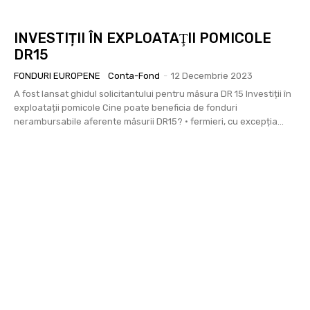
INVESTIȚII ÎN EXPLOATAŢII POMICOLE
DR15
FONDURI EUROPENE
Conta-Fond
-
12 Decembrie 2023
A fost lansat ghidul solicitantului pentru măsura DR 15 Investiții în
exploatații pomicole Cine poate beneficia de fonduri
nerambursabile aferente măsurii DR15? • fermieri, cu excepția...